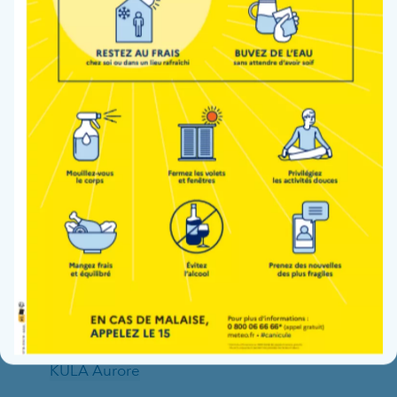
JOLIVET Emmanuel
K
KACIMI Azedine
KALALA Cédric
KARAGIANNI Vasiliki
KECHABTIA Kamel
KERBI Leila
KESSELER Véronique
KHOUILDI Ghada
KULA Aurore