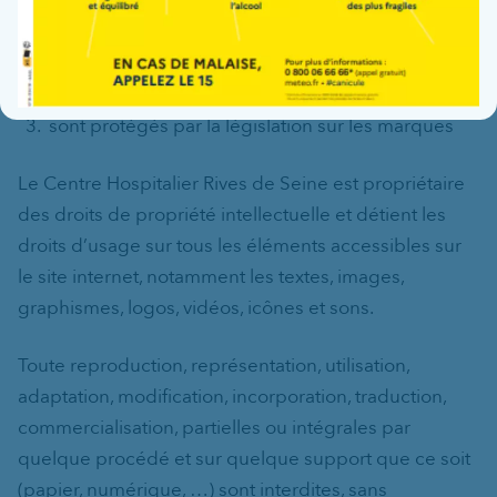
séquences animées, …
et/ou sont protégés par la législation sur les
dessins et modèles
sont protégés par la législation sur les marques
Le Centre Hospitalier Rives de Seine est propriétaire
des droits de propriété intellectuelle et détient les
droits d’usage sur tous les éléments accessibles sur
le site internet, notamment les textes, images,
graphismes, logos, vidéos, icônes et sons.
Toute reproduction, représentation, utilisation,
adaptation, modification, incorporation, traduction,
commercialisation, partielles ou intégrales par
quelque procédé et sur quelque support que ce soit
(papier, numérique, …) sont interdites, sans