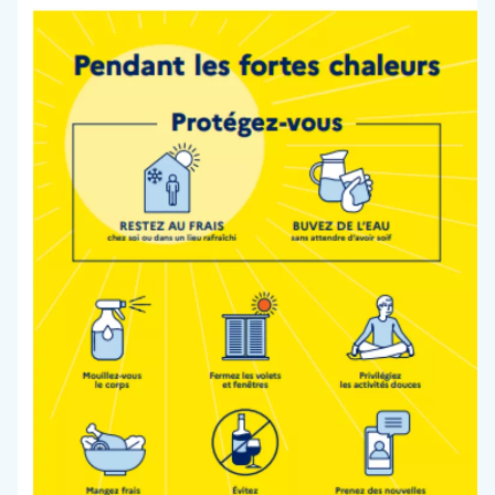
Interlude Santé
et l’hébergeur ne pourront être tenus
responsables en cas de dysfonctionnement du
réseau Internet, des lignes téléphoniques ou du
matériel informatique et de téléphonie lié notamment
à l’encombrement du réseau empêchant l’accès au
serveur.
PROPRIÉTÉ INTELLECTUELLE
Le Centre Hospitalier Rives de Seine avise les
utilisateurs de ce site que de nombreux éléments de
ce site :
sont protégés par la législation sur le droit
d’auteur : ce peut être notamment le cas des
photographies, des articles, des dessins, des