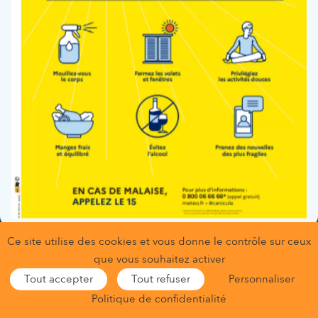
L’équipe du service de maternité et grossesses à haut
risque vous accompagne dans votre prise en charge.
Site de Neuilly-sur-Seine
Ce site utilise des cookies et vous donne le contrôle sur ceux
Gestion des données personnelles
que vous souhaitez activer
Conditions générales d’utilisation
Mentions légales
Tout accepter
Tout refuser
Personnaliser
Gestion des cookies
Nous contacter
Nous trouver
Politique de confidentialité