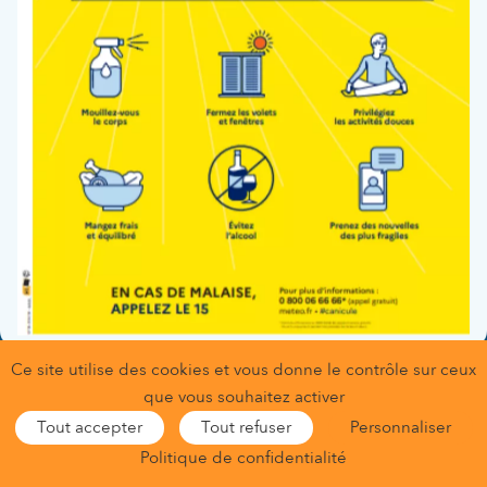
Ce site utilise des cookies et vous donne le contrôle sur ceux
Gestion des données personnelles
que vous souhaitez activer
Conditions générales d’utilisation
Mentions légales
Tout accepter
Tout refuser
Personnaliser
Gestion des cookies
Nous contacter
Nous trouver
Politique de confidentialité