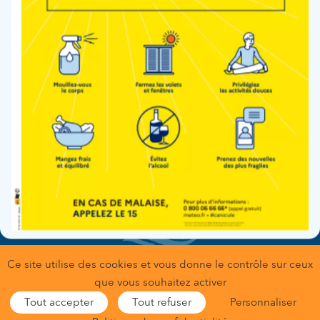
L’équipe des salles de naissances et urgences
obstétricales vous accompagne dans votre prise en
charge.
Site de Neuilly-sur-Seine
Ce site utilise des cookies et vous donne le contrôle sur ceux
Gestion des données personnelles
que vous souhaitez activer
Conditions générales d’utilisation
Mentions légales
Tout accepter
Tout refuser
Personnaliser