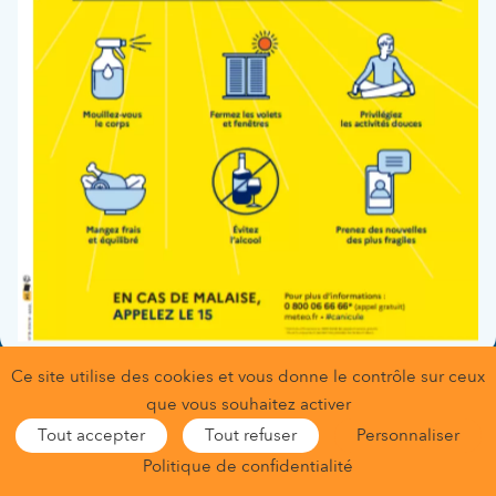
(IVG)
Ce site utilise des cookies et vous donne le contrôle sur ceux
Gestion des données personnelles
que vous souhaitez activer
Conditions générales d’utilisation
Mentions légales
Tout accepter
Tout refuser
Personnaliser
Gestion des cookies
Nous contacter
Nous trouver
Politique de confidentialité