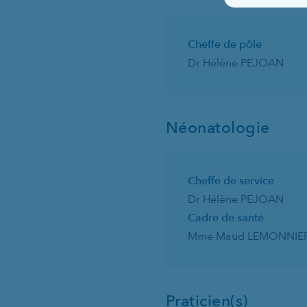
Cheffe de pôle
Dr Hélène PEJOAN
Néonatologie
Cheffe de service
Dr Hélène PEJOAN
Cadre de santé
Mme Maud LEMONNIE
Praticien(s)