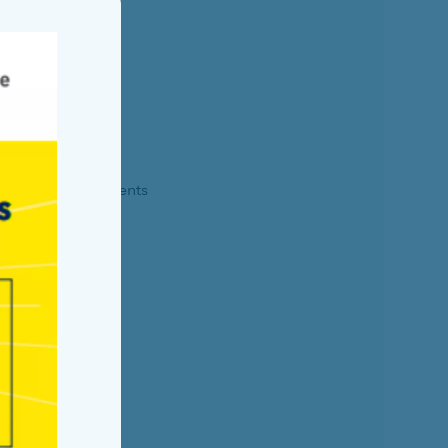
Fermer la fenêtre
n souhait des parents