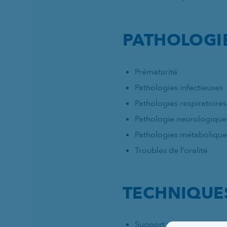
PATHOLOGIE
Prématurité
Pathologies infectieuses
Pathologies respiratoires
Pathologie neurologique
Pathologies métabolique
Troubles de l’oralité
TECHNIQUE
Support ventilatoire