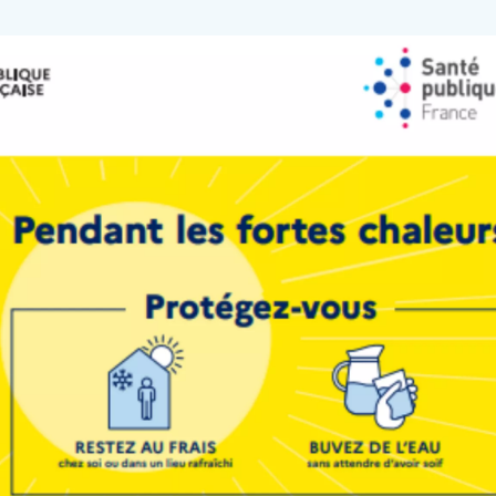
rale ou parentéral
, échographie, IRM, scanner, etc.)
f
aternel et à la mise en route de l’alimentation au biberon selo
 peau, portage, massage
ologique
VOIR PLUS
ET DE BORD DE NÉONATOLOGIE