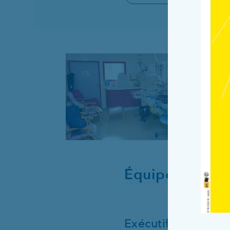
Équipe pluridis
Exécutif de pôle