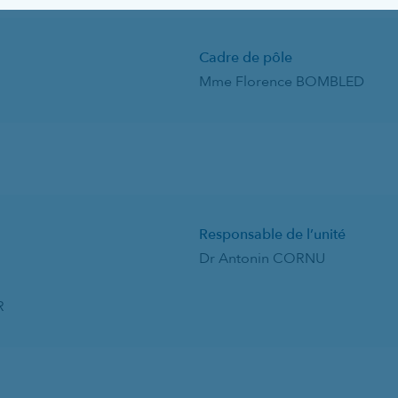
Cadre de pôle
Mme Florence BOMBLED
Responsable de l’unité
Dr Antonin CORNU
R