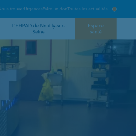
Nous trouver
Urgences
Faire un don
Toutes les actualités
L’EHPAD de Neuilly-sur-
Espace
Seine
santé