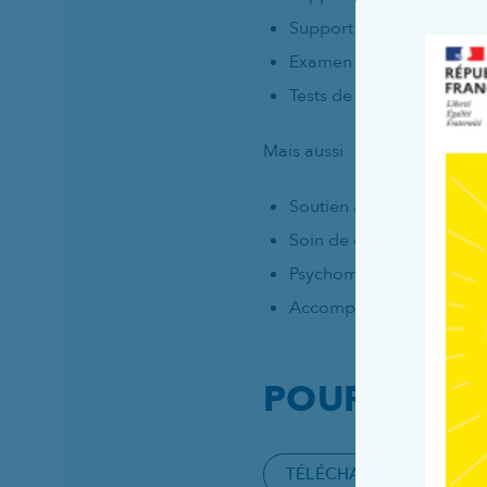
Support nutritionnel enté
Examen d’imagerie (radio
Tests de dépistage auditi
Mais aussi
Soutien à l’allaitement m
Soin de développement
Psychomotricité, peau à
Accompagnement psych
POUR EN SA
TÉLÉCHARGER LE CARN