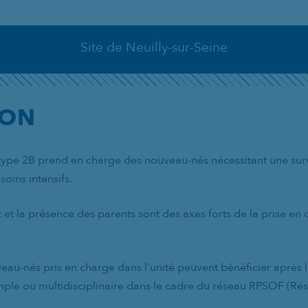
Site de Neuilly-sur-Seine
ION
type 2B prend en charge des nouveau-nés nécessitant une surv
soins intensifs.
et la présence des parents sont des axes forts de la prise e
veau-nés pris en charge dans l’unité peuvent bénéficier après l
imple ou multidisciplinaire dans le cadre du réseau RPSOF (Ré