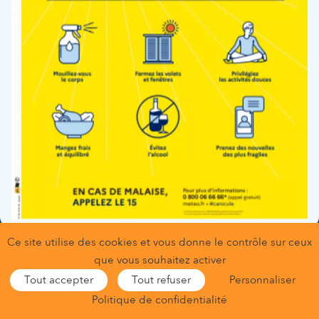
Fonction :
Pédiatre
Service(s) :
Néonatologie
Ce site utilise des cookies et vous donne le contrôle sur ceux
Gestion des données personnelles
que vous souhaitez activer
Conditions générales d’utilisation
Mentions légales
Tout accepter
Tout refuser
Personnaliser
Gestion des cookies
Nous contacter
Nous trouver
Politique de confidentialité