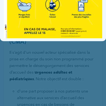
Le Centre Médical d’Appui
(CMA)
Il s’agit d’un nouvel acteur spécialisé dans la
prise en charge du soin non programmé pour
permettre le désengorgement des services
d’accueil des
urgences adultes et
pédiatriques
. Notre objectif est double :
d’une part proposer à nos patients une
alternative aux services d’accueil des
urgences en cas de besoins de