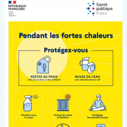
L’ordre de passage aux urgences dépend de la
Fe
gravité de la situation. Le service des Urgences
pédiatriques du CH Rives de Seine à Neuilly
accueille les enfants et les adolescents jusqu’à
17 ans inclus. Ce service prend en charge les
urgences médicales, les traumatismes crâniens
et quelques urgences viscérales pédiatriques.
L’accès aux urgences s’effectue par le
58
boulevard d’Argenson à Neuilly-sur-Seine (le
service des urgences pédiatriques est situé
er
au 1
étage).
NOUS SITUER
Pour en savoir plus