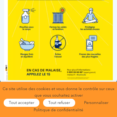
Fonction :
Gynécologue-Obstétricien
Service(s) :
,
Maternité et grossesses à haut risque
,
Consultations externes
Consultations de grossesse et
préparation à la naissance
Ce site utilise des cookies et vous donne le contrôle sur ceux
Gestion des données personnelles
que vous souhaitez activer
Conditions générales d’utilisation
Mentions légales
Tout accepter
Tout refuser
Personnaliser
Gestion des cookies
Nous contacter
Nous trouver
Politique de confidentialité