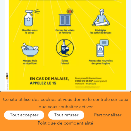
Fonction :
Biologiste responsable du GCS Biopariv', Chef de
service du Laboratoire
Service(s) :
Laboratoire
Ce site utilise des cookies et vous donne le contrôle sur ceux
Gestion des données personnelles
que vous souhaitez activer
Conditions générales d’utilisation
Mentions légales
Tout accepter
Tout refuser
Personnaliser
Gestion des cookies
Nous contacter
Nous trouver
Politique de confidentialité