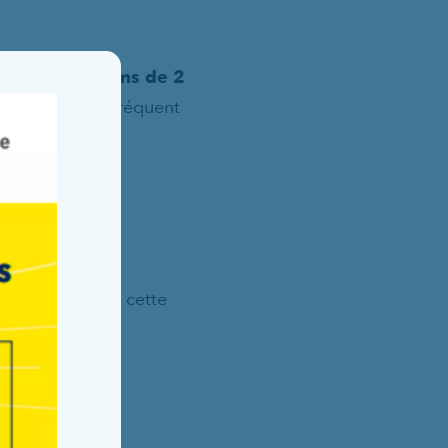
 enfants de moins de 2
Fermer la fenêtre
iolite le plus fréquent
yfortus®
 hospitalisé.
t engagés dans cette