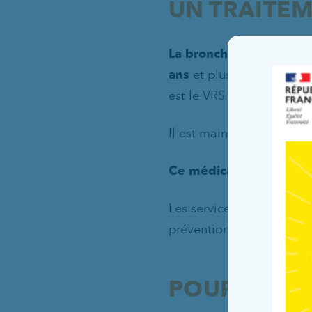
UN TRAITEM
La bronchiolite est une
ans
et plus particulièrem
est le VRS (virus respirato
Il est maintenant possib
Ce médicament réduit de
Les services de maternit
prévention.
POUR EN SA