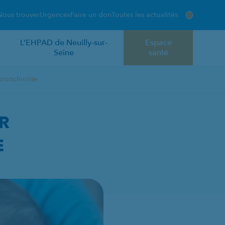
Nous trouver
Urgences
Faire un don
Toutes les actualités
L’EHPAD de Neuilly-sur-
Espace
Seine
santé
ronchiolite
ÉBÉ DE LA BRONCHIO
R
E