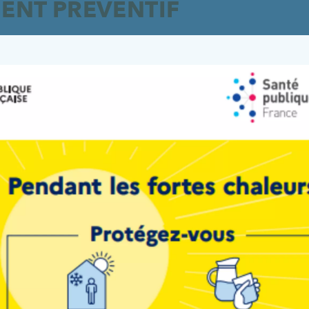
ENT PRÉVENTIF
 maladie respiratoire due à un virus qui touche les
ent les bébés de moins de 6 mois. Le virus de la bronch
ire syncytial).
le de protéger son bébé grâce à un médicament :
le Be
 60 % le risque d’attraper la bronchiolite et d’être
é, néonatologie et pédiatrie du CHRDS sont pleinemen
VOIR PLUS