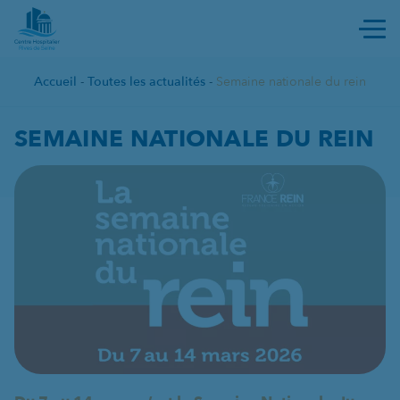
Ouvri
Accueil
-
Toutes les actualités
-
Semaine nationale du rein
SEMAINE NATIONALE DU REI
SEMAINE NATIONALE DU REIN