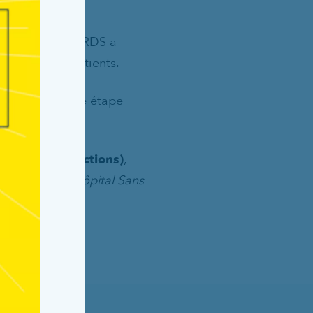
 tabac »
, le CHRDS a
s et de ses patients.
 blanche »
, une étape
r.
ion des Addictions)
,
 la démarche
Hôpital Sans