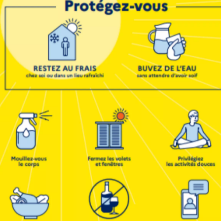
 de santé sans tabac”
ement progressif de la démarche
« Lieu de santé sans
 janvier au 6 février 2026
auprès de ses professionnel
hui les résultats de l’enquête
« Tabagisme en blouse
re ensemble un environnement de santé plus protecteu
e en partenariat avec le
RESPADD (Réseau de Prévent
s l’accompagnement des établissements engagés dans
ats