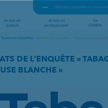
Affichage adapté
Nous contacter
Je suis un
Je suis un
Le
patient
professionnel
CHRDS
-
Toutes les actualités
-
Résultats de l’enquête « Tabagisme en blouse 
UÊTE « TABAGISME EN
ATS DE L’ENQUÊTE « TABA
USE BLANCHE »