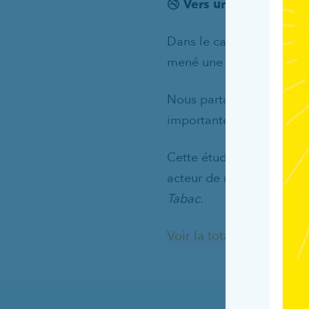
🚭
Vers un CHRDS “Lieu
Dans le cadre du déploi
mené une enquête du
19
Nous partageons aujourd’
importante pour construi
Cette étude a été réalisé
acteur de référence dan
Tabac.
Voir la totalité des résult