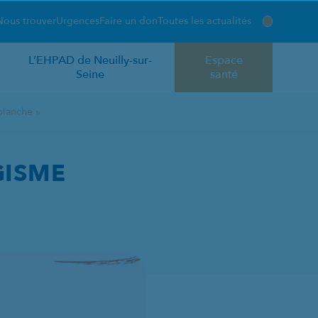
Nous trouver
Urgences
Faire un don
Toutes les actualités
L’EHPAD de Neuilly-sur-
Espace
Seine
santé
blanche »
 BLOUSE BLANCHE »
GISME