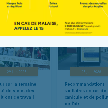
T VOUS INTÉRESSER
29 juin 2026
25 juin 2026
ur sur la semaine
Recommandations
ité de vie et des
sanitaires en cas de
itions de travail
canicule et de pollu
de l’air