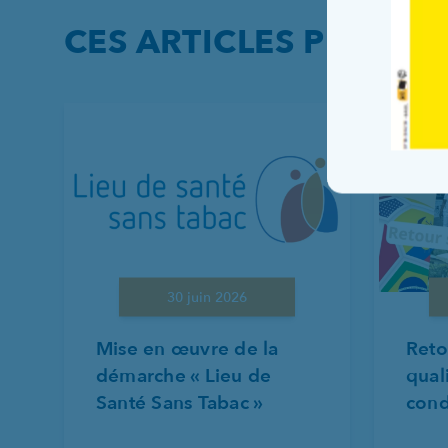
CES ARTICLES PEUVEN
30 juin 2026
Mise en œuvre de la
Reto
démarche « Lieu de
qual
Santé Sans Tabac »
cond