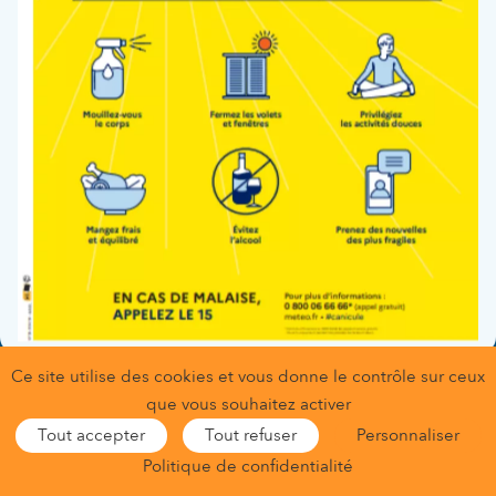
Fonction :
Echographies obstétricales
Service(s) :
Consultations de grossesse et préparation à la
naissance
Ce site utilise des cookies et vous donne le contrôle sur ceux
Gestion des données personnelles
que vous souhaitez activer
Conditions générales d’utilisation
Mentions légales
Tout accepter
Tout refuser
Personnaliser
Gestion des cookies
Nous contacter
Nous trouver
Politique de confidentialité