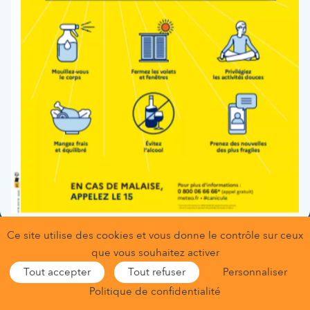
Fonction :
Pédiatre
Service(s) :
Pédiatrie
Ce site utilise des cookies et vous donne le contrôle sur ceux
Gestion des données personnelles
que vous souhaitez activer
Conditions générales d’utilisation
Mentions légales
Tout accepter
Tout refuser
Personnaliser
Gestion des cookies
Nous contacter
Nous trouver
Politique de confidentialité