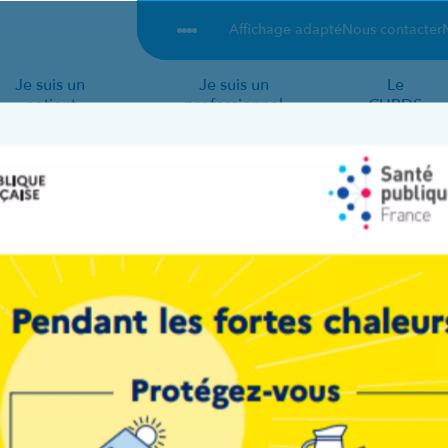
Affichage adapté
Nous contacter
Je suis un
Je suis un
Le
patient
professionnel
CHRDS
Accueil
-
Praticiens
-
Aurore KULA
,
nte
Service de spécialités médicales