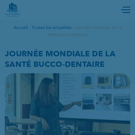
Ouvri
Accueil
-
Toutes les actualités
-
Journée mondiale de la
santé bucco-dentaire
JOURNÉE MONDIALE DE LA S
JOURNÉE MONDIALE DE LA
SANTÉ BUCCO-DENTAIRE