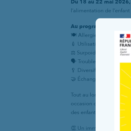
Du 18 au 22 mai 2026,
l’alimentation de l’enfant 
Au programme :
🍽️ Allergies alimentaires
💉 Utilisation du stylo d’
⚖️ Surpoids et obésité de
🗣️ Troubles de l’oralité e
🥄 Diversification alimen
🤝 Échanges de pratiques
Tout au long de la semain
occasion de renforcer le
des enfants et de leurs fa
👏 Un immense merci à to