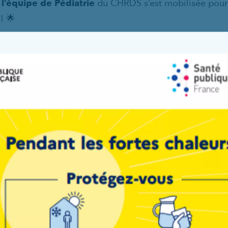
l’équipe de Pédiatrie
du CHRDS s’est mobilisée pour
! 🌟
 et lecture des étiquettes
adrénaline
 l’enfant
t de l’alimentation
taire
 et partage d’expériences
e, des ateliers, temps d’information et rencontres ont 
s connaissances, croiser les regards et améliorer ens
milles.
us les intervenants et professionnels engagés qui ont