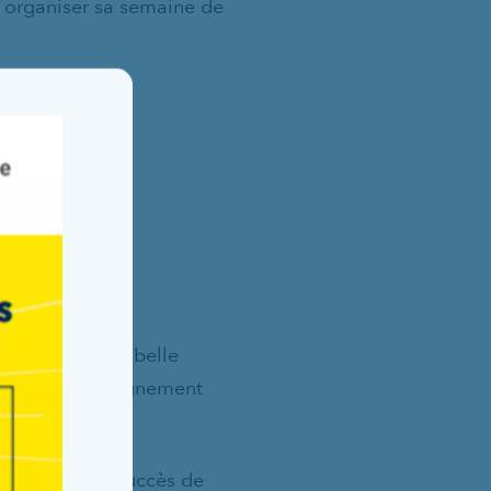
 organiser sa semaine de
Fermer la fenêtre
représenté une belle
emble l’accompagnement
 contribué au succès de