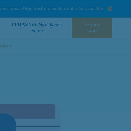
Nous trouver
Urgences
Faire un don
Toutes les actualités
L’EHPAD de Neuilly-sur-
Espace
Seine
santé
enfant
ON DE L’ENFANT